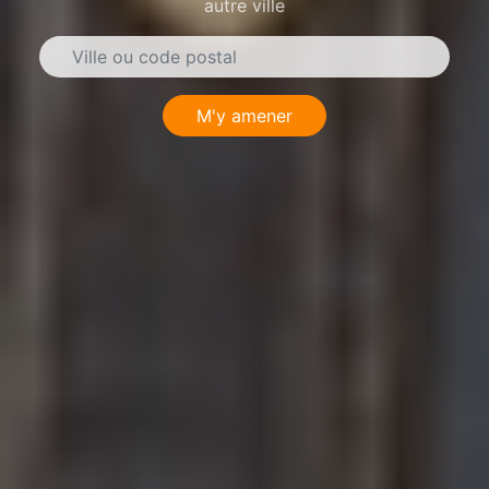
autre ville
M'y amener