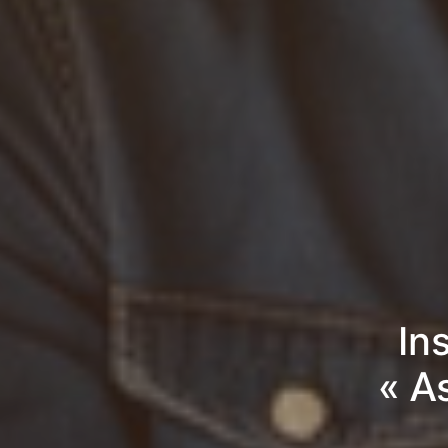
In
« A