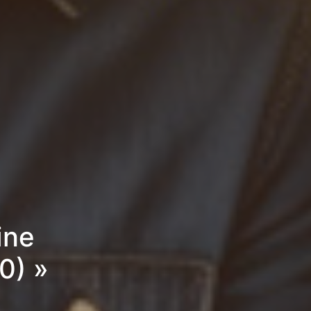
ine
0) »