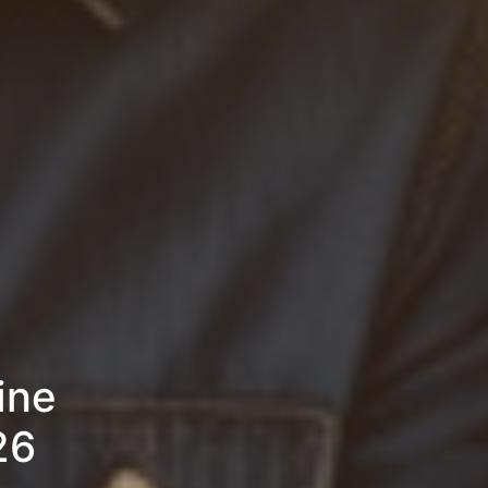
ine
26