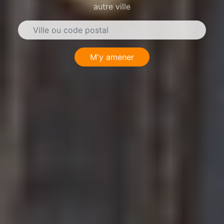
autre ville
M'y amener