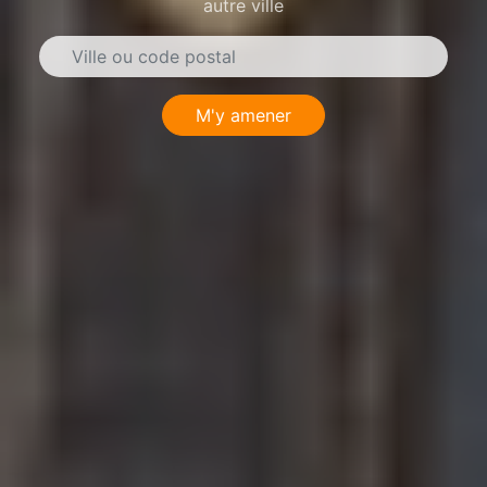
autre ville
M'y amener