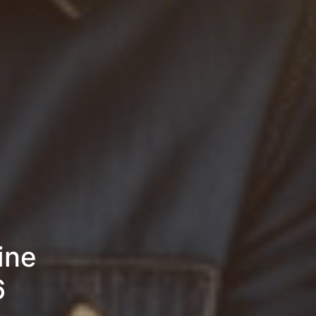
ine
6