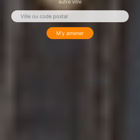
autre ville
M'y amener