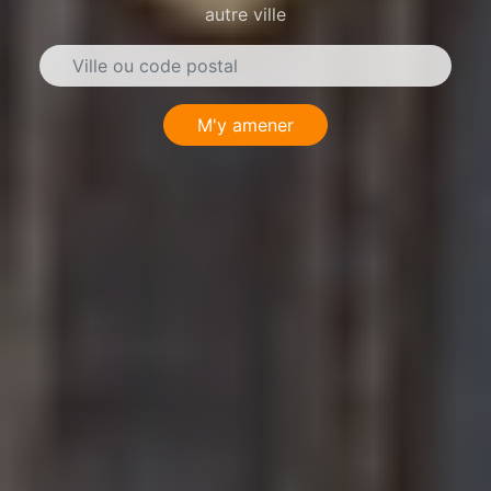
autre ville
M'y amener