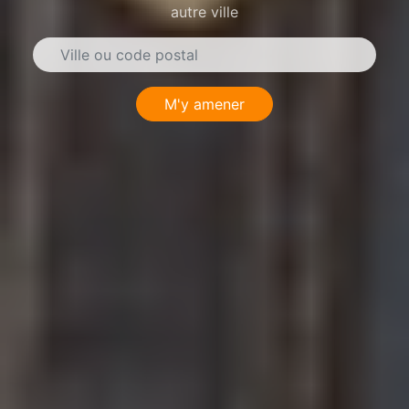
autre ville
M'y amener