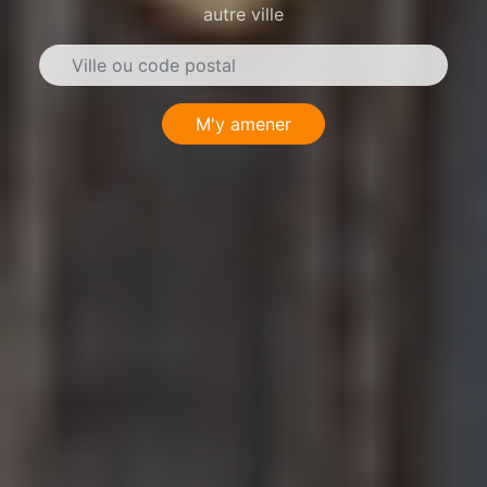
autre ville
M'y amener