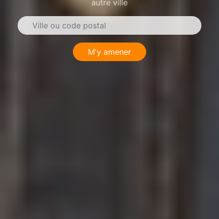
autre ville
M'y amener