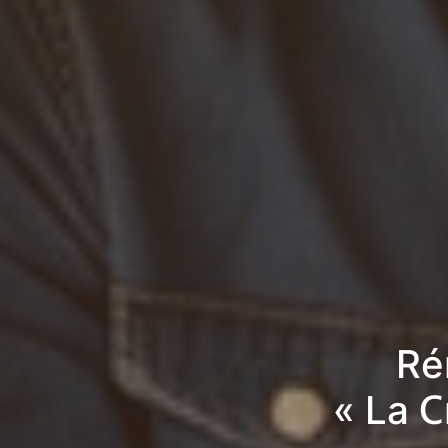
Ré
« La 