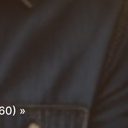
60) »