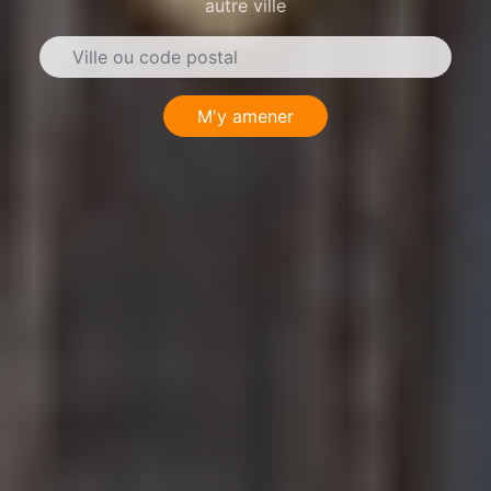
autre ville
M'y amener