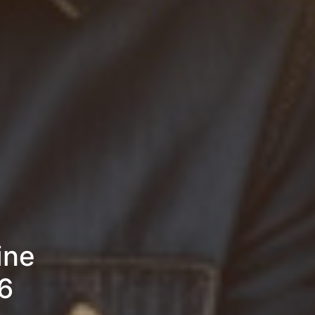
ine
6