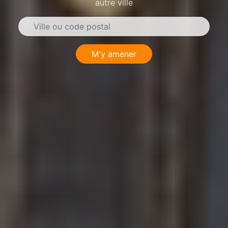
autre ville
M'y amener