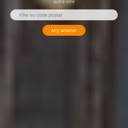
autre ville
M'y amener