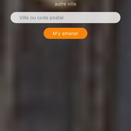
autre ville
M'y amener