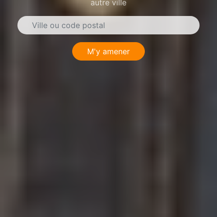
autre ville
M'y amener