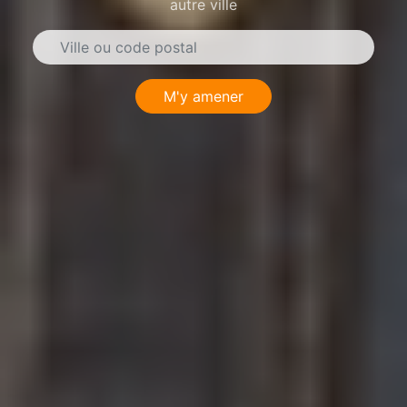
autre ville
M'y amener