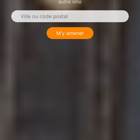
autre ville
M'y amener