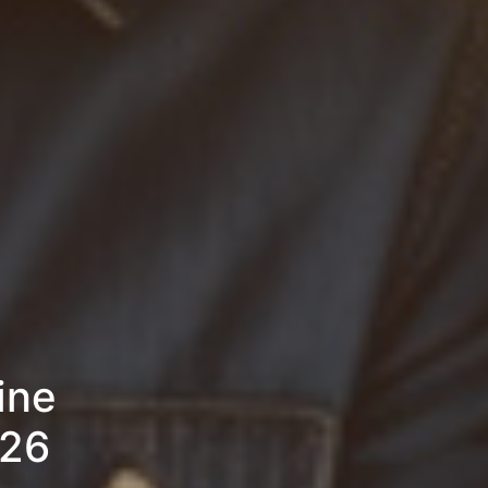
ine
026