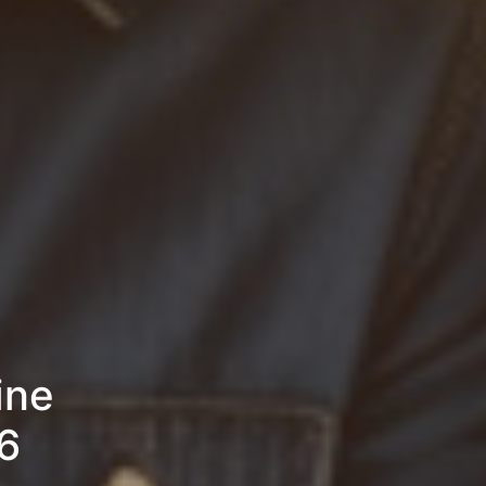
ine
6