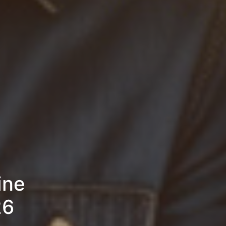
ine
26