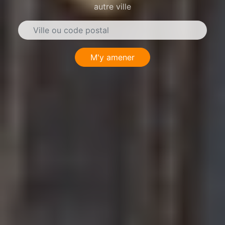
autre ville
M'y amener