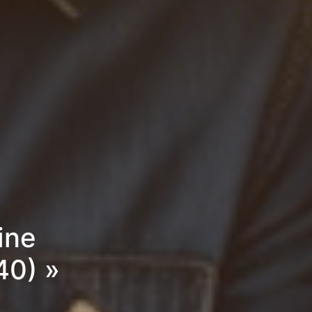
ine
40) »