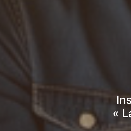
In
« L