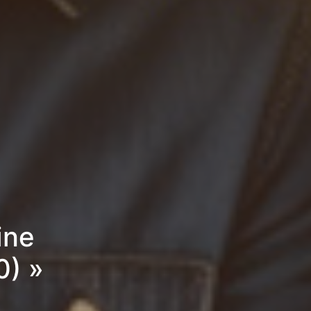
ine
0) »