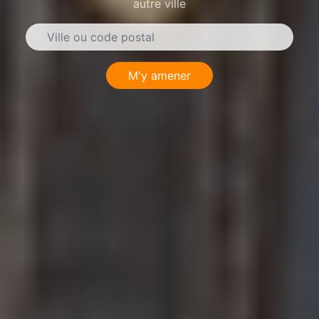
autre ville
M'y amener