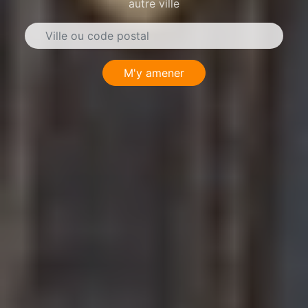
autre ville
M'y amener