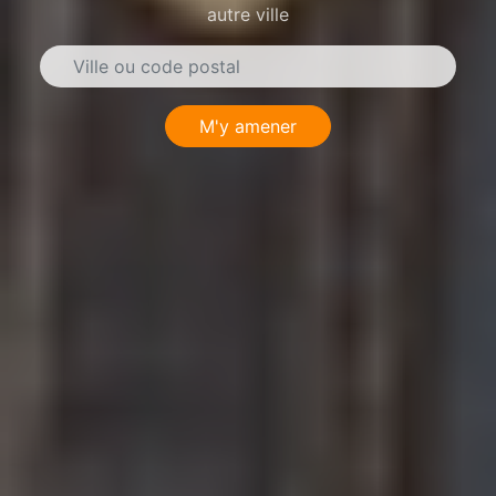
autre ville
M'y amener