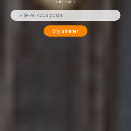
autre ville
M'y amener