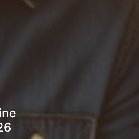
ine
26