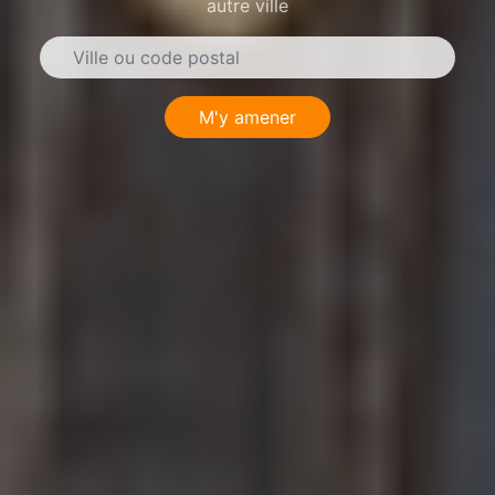
autre ville
M'y amener