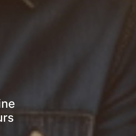
ine
urs