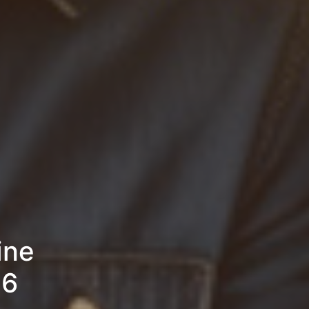
ine
26