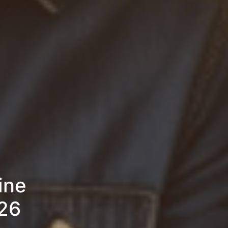
ine
026