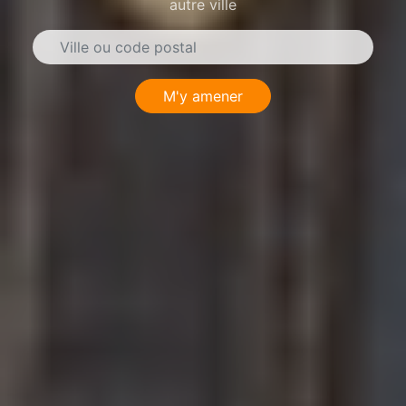
autre ville
M'y amener