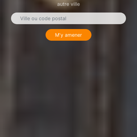
autre ville
M'y amener