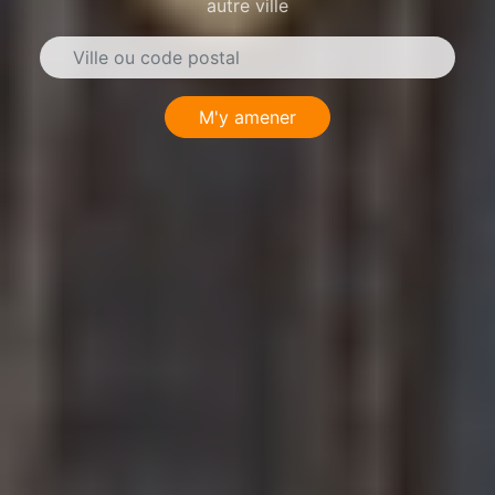
autre ville
M'y amener