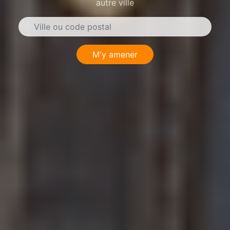
autre ville
M'y amener