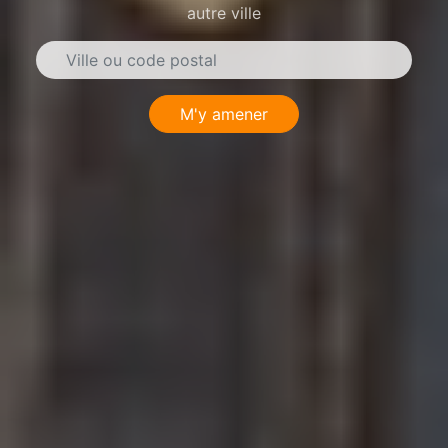
autre ville
M'y amener