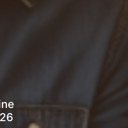
ine
026