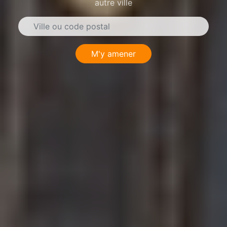
autre ville
M'y amener