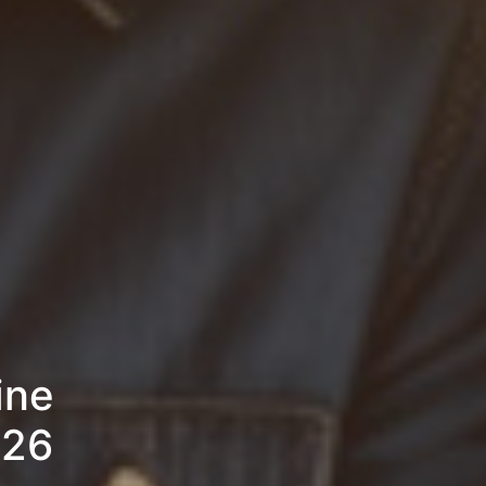
ine
026