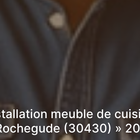
stallation meuble de cuis
Rochegude (30430) » 2