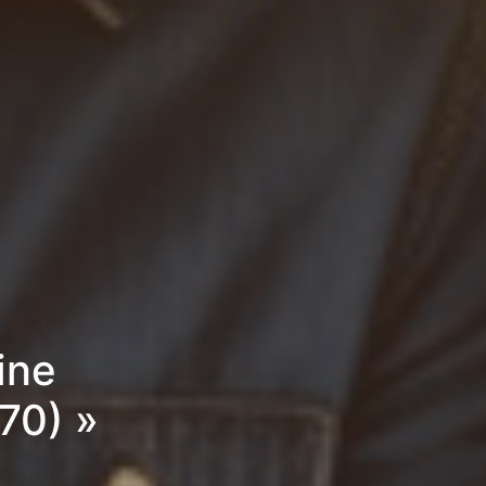
ine
70) »