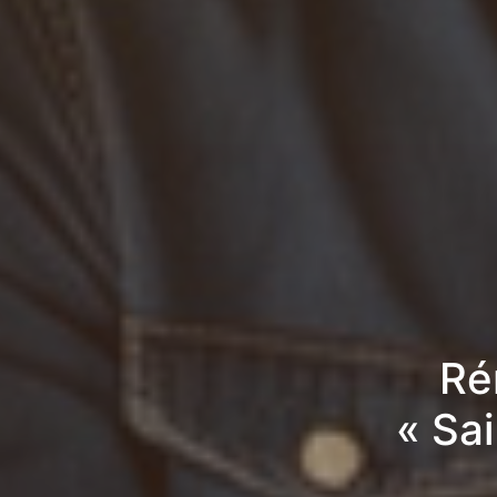
Ré
« Sa