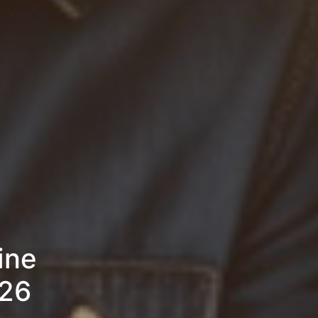
ine
026