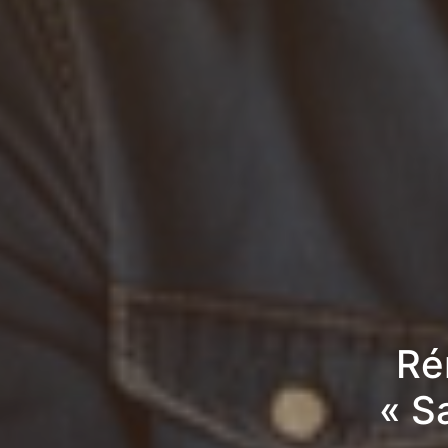
Ré
« S