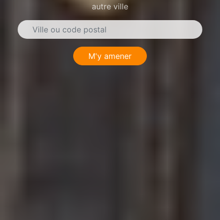
autre ville
M'y amener