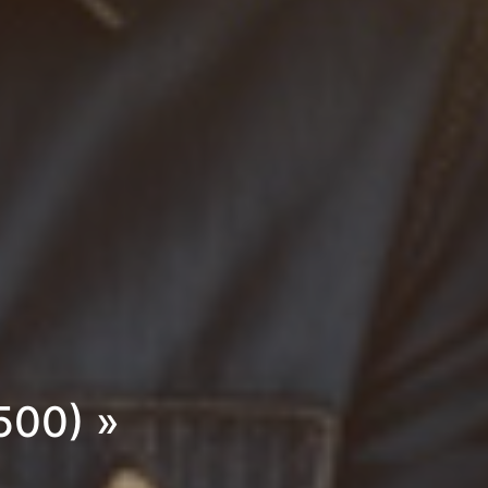
500) »