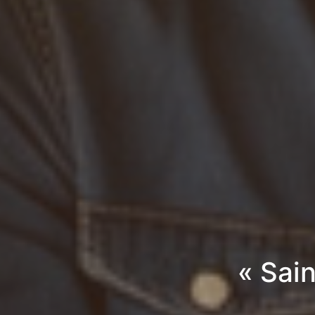
« Sai