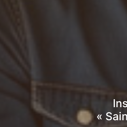
In
« Sai