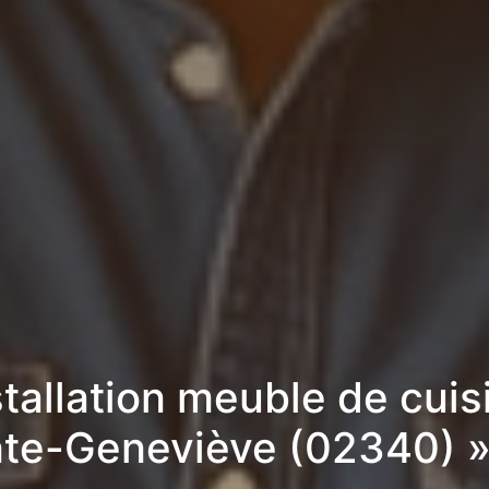
stallation meuble de cuis
nte-Geneviève (02340) 